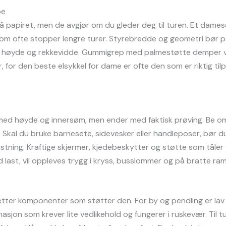
oe
på papiret, men de avgjør om du gleder deg til turen. Et dame
som ofte stopper lengre turer. Styrebredde og geometri bør 
lle høyde og rekkevidde. Gummigrep med palmestøtte demper vi
, for den beste elsykkel for dame er ofte den som er riktig til
 med høyde og innersøm, men ender med faktisk prøving. Be om
n. Skal du bruke barnesete, sidevesker eller handleposer, bør 
stning. Kraftige skjermer, kjedebeskytter og støtte som tåler 
 last, vil oppleves trygg i kryss, busslommer og på bratte ram
etter komponenter som støtter den. For by og pendling er lav 
asjon som krever lite vedlikehold og fungerer i ruskevær. Til 