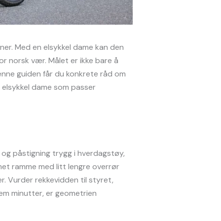
gener. Med en elsykkel dame kan den
or norsk vær. Målet er ikke bare å
denne guiden får du konkrete råd om
en elsykkel dame som passer
og påstigning trygg i hverdagstøy,
rmet ramme med litt lengre overrør
er. Vurder rekkevidden til styret,
 fem minutter, er geometrien