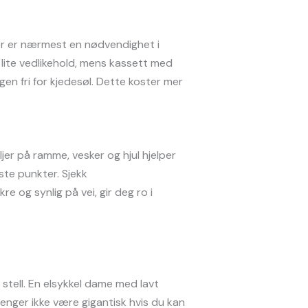
ser er nærmest en nødvendighet i
 lite vedlikehold, mens kassett med
agen fri for kjedesøl. Dette koster mer
ljer på ramme, vesker og hjul hjelper
aste punkter. Sjekk
re og synlig på vei, gir deg ro i
 stell. En elsykkel dame med lavt
trenger ikke være gigantisk hvis du kan