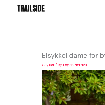
Skip
to
content
Elsykkel dame for by
/
Sykler
/ By
Espen Nordvik