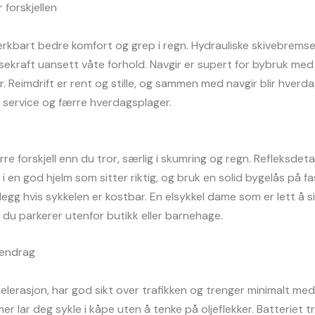
 forskjellen
erkbart bedre komfort og grep i regn. Hydrauliske skivebrem
msekraft uansett våte forhold. Navgir er supert for bybruk med
ter. Reimdrift er rent og stille, og sammen med navgir blir hverd
e service og færre hverdagsplager.
rre forskjell enn du tror, særlig i skumring og regn. Refleksdeta
er i en god hjelm som sitter riktig, og bruk en solid bygelås på f
egg hvis sykkelen er kostbar. En elsykkel dame som er lett å sik
du parkerer utenfor butikk eller barnehage.
mendrag
kselerasjon, har god sikt over trafikken og trenger minimalt med
rmer lar deg sykle i kåpe uten å tenke på oljeflekker. Batteriet 