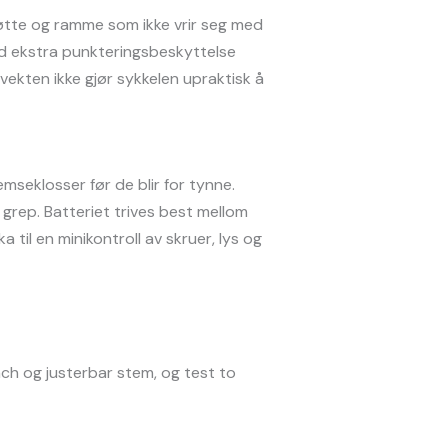
tøtte og ramme som ikke vrir seg med
med ekstra punkteringsbeskyttelse
vekten ikke gjør sykkelen upraktisk å
remseklosser før de blir for tynne.
 grep. Batteriet trives best mellom
 til en minikontroll av skruer, lys og
ach og justerbar stem, og test to