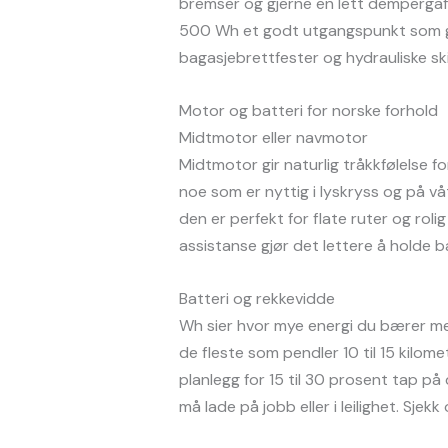
bremser og gjerne en lett dempergaffe
500 Wh et godt utgangspunkt som gir n
bagasjebrettfester og hydrauliske sk
Motor og batteri for norske forhold
Midtmotor eller navmotor
Midtmotor gir naturlig tråkkfølelse fo
noe som er nyttig i lyskryss og på våte
den er perfekt for flate ruter og rol
assistanse gjør det lettere å holde b
Batteri og rekkevidde
Wh sier hvor mye energi du bærer me
de fleste som pendler 10 til 15 kilom
planlegg for 15 til 30 prosent tap på
må lade på jobb eller i leilighet. Sj