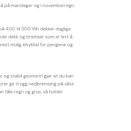
også på mandager og i novemberregn.
i på 400 til 500 Wh dekker daglige
 gode dekk og bremser som er lett å
u mest mulig elsykkel for pengene og
r og stabil geometri gjør at du kan
orer gir trygg nedbremsing på våte
n tåle regn og grus, så holder