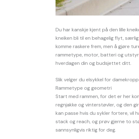
Du har kanskje kjent på den lille kne
kneiken bli til en behagelig flyt, sæ
komme raskere frem, men å gjøre ture
rammetype, motor, batteri og utstyr s
hverdagen din og budsjettet ditt.
Slik velger du elsykkel for damekropp 
Rammetype og geometri
Start med rammen, for det er her ko
regnjakke og vinterstøvler, og den gi
kan passe hvis du sykler fortere, vil 
stack og reach, og prøv gjerne to stø
sannsynligvis riktig for deg.