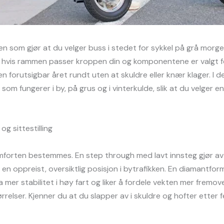
iken som gjør at du velger buss i stedet for sykkel på grå mor
rlig hvis rammen passer kroppen din og komponentene er valgt f
n forutsigbar året rundt uten at skuldre eller knær klager. I 
om fungerer i by, på grus og i vinterkulde, slik at du velger 
og sittestilling
mforten bestemmes. En step through med lavt innsteg gjør av 
r en oppreist, oversiktlig posisjon i bytrafikken. En diamantfo
ha mer stabilitet i høy fart og liker å fordele vekten mer fremov
rrelser. Kjenner du at du slapper av i skuldre og hofter etter