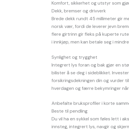
Komfort, sikkerhet og utstyr som gjør
Dekk, bremser og drivverk
Brede dekk rundt 45 millimeter gir m
norsk vær, fordi de leverer jevn bre
flere girtrinn gir fleks på kuperte ru
i innkjøp, men kan betale seg i mindr
Synlighet og trygghet
Integrert lys foran og bak gjør en stø
bilister å se deg i sideblikket. Invest
forsikringsdekningen din og vurder till
hverdagen og færre bekymringer når 
Anbefalte bruksprofiler i korte sam
Beste til pendling
Du vil ha en sykkel som føles lett i a
innsteg, integrert lys, navgir og skje