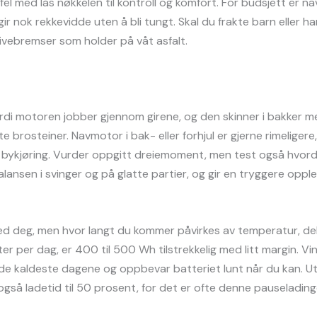
l med lås nøkkelen til kontroll og komfort. For budsjett er n
ok rekkevidde uten å bli tungt. Skal du frakte barn eller han
ivebremser som holder på våt asfalt.
rdi motoren jobber gjennom girene, og den skinner i bakker med la
 brosteiner. Navmotor i bak- eller forhjul er gjerne rimeligere,
ig bykjøring. Vurder oppgitt dreiemoment, men test også hvord
alansen i svinger og på glatte partier, og gir en tryggere oppl
d deg, men hvor langt du kommer påvirkes av temperatur, dek
eter per dag, er 400 til 500 Wh tilstrekkelig med litt margin. V
 de kaldeste dagene og oppbevar batteriet lunt når du kan. Ut
ekk også ladetid til 50 prosent, for det er ofte denne pauselad