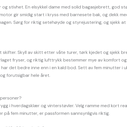
er og stivhet. En elsykkel dame med solid bagasjebrett, god s
idtmotor gir smidig start i kryss med barnesete bak, og dekk 
gen. Sørg for riktig setehøyde og styrejustering, og sjekk at 
skifter. Skyll av skitt etter våte turer, tørk kjedet og sjekk b
rlaget fryser, og riktig lufttrykk bestemmer mye av komfort og
ar det bedre inne enn i en kald bod. Sett av fem minutter i uka
og forutsigbar hele året.
 personer?
trygg i hverdagsklær og vinterstøvler. Velg ramme med kort re
ter på fem minutter, er passformen sannsynligvis riktig.