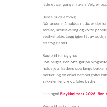
lade et par ganger i uken. Velg et o
Beste budsjettvalg
Når prisen må holdes nede, er det lur
ærend, skolelevering og korte pendler
vedlikeholde. Legg igjen litt av budsj
en trygg start.
Beste til tur og grus
Hvis helgeturen ofte går på skogsbilv
holde jevn kadens opp lange bakker 
partier, og en enkel dempergaffel ka
sykkelen lengre og føles bedre.
lese også
Elsykkel test 2025: finn 
Beste til last og barn