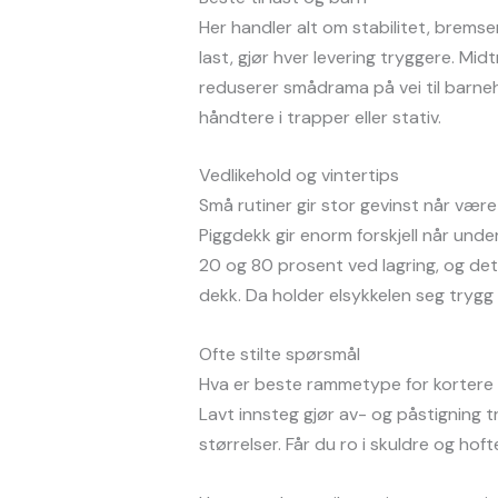
Her handler alt om stabilitet, brems
last, gjør hver levering tryggere. M
reduserer smådrama på vei til barneha
håndtere i trapper eller stativ.
Vedlikehold og vintertips
Små rutiner gir stor gevinst når været 
Piggdekk gir enorm forskjell når unde
20 og 80 prosent ved lagring, og det h
dekk. Da holder elsykkelen seg trygg 
Ofte stilte spørsmål
Hva er beste rammetype for kortere
Lavt innsteg gjør av- og påstigning 
størrelser. Får du ro i skuldre og hof