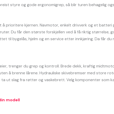
ppreist styre og gode ergonomigrep, så blir turen behagelig 
t å prioritere kjernen. Navmotor, enkelt drivverk og et batter
uter. Du får den største forskjellen ved å få riktig størrelse,
ettet til bygelås, hjelm og en service etter innkjøring. Da får d
eier, trenger du grep og kontroll. Brede dekk, kraftig midtmoto
uten å brenne lårene. Hydrauliske skivebremser med store rot
n ta ut slag fra røtter og vaskebrett. Velg komponenter som ka
din modell