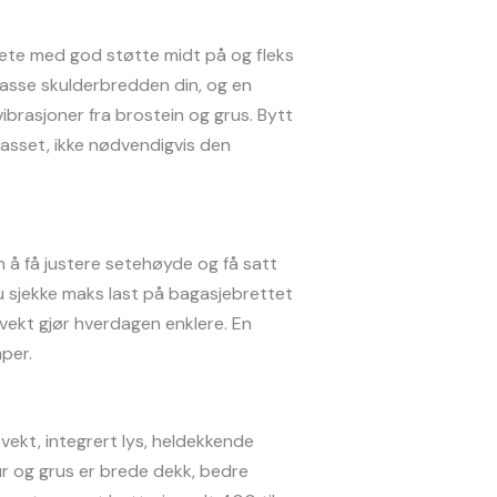
sete med god støtte midt på og fleks
passe skulderbredden din, og en
brasjoner fra brostein og grus. Bytt
passet, ikke nødvendigvis den
 å få justere setehøyde og få satt
du sjekke maks last på bagasjebrettet
vekt gjør hverdagen enklere. En
per.
vekt, integrert lys, heldekkende
tur og grus er brede dekk, bedre