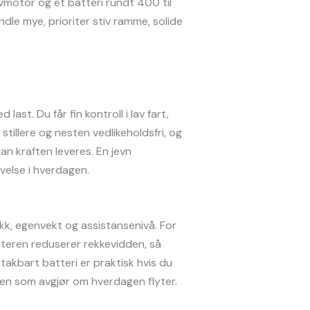
avmotor og et batteri rundt 400 til
dle mye, prioriter stiv ramme, solide
st. Du får fin kontroll i lav fart,
 stillere og nesten vedlikeholdsfri, og
an kraften leveres. En jevn
evelse i hverdagen.
k, egenvekt og assistansenivå. For
interen reduserer rekkevidden, så
takbart batteri er praktisk hvis du
ingen som avgjør om hverdagen flyter.