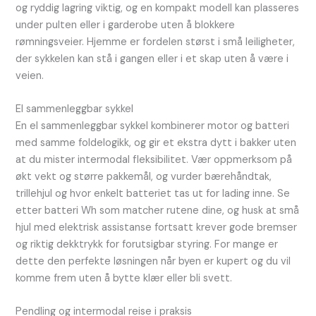
og ryddig lagring viktig, og en kompakt modell kan plasseres
under pulten eller i garderobe uten å blokkere
rømningsveier. Hjemme er fordelen størst i små leiligheter,
der sykkelen kan stå i gangen eller i et skap uten å være i
veien.
El sammenleggbar sykkel
En el sammenleggbar sykkel kombinerer motor og batteri
med samme foldelogikk, og gir et ekstra dytt i bakker uten
at du mister intermodal fleksibilitet. Vær oppmerksom på
økt vekt og større pakkemål, og vurder bærehåndtak,
trillehjul og hvor enkelt batteriet tas ut for lading inne. Se
etter batteri Wh som matcher rutene dine, og husk at små
hjul med elektrisk assistanse fortsatt krever gode bremser
og riktig dekktrykk for forutsigbar styring. For mange er
dette den perfekte løsningen når byen er kupert og du vil
komme frem uten å bytte klær eller bli svett.
Pendling og intermodal reise i praksis