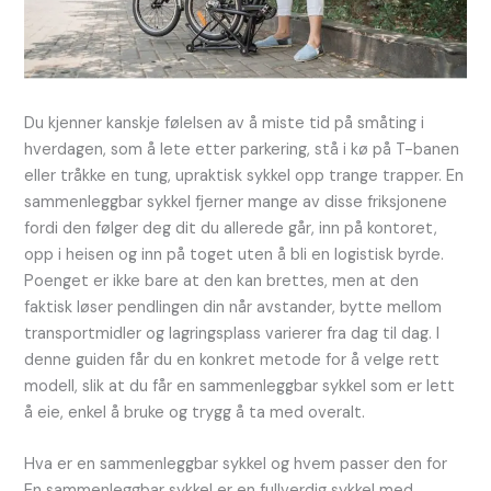
Du kjenner kanskje følelsen av å miste tid på småting i
hverdagen, som å lete etter parkering, stå i kø på T-banen
eller tråkke en tung, upraktisk sykkel opp trange trapper. En
sammenleggbar sykkel fjerner mange av disse friksjonene
fordi den følger deg dit du allerede går, inn på kontoret,
opp i heisen og inn på toget uten å bli en logistisk byrde.
Poenget er ikke bare at den kan brettes, men at den
faktisk løser pendlingen din når avstander, bytte mellom
transportmidler og lagringsplass varierer fra dag til dag. I
denne guiden får du en konkret metode for å velge rett
modell, slik at du får en sammenleggbar sykkel som er lett
å eie, enkel å bruke og trygg å ta med overalt.
Hva er en sammenleggbar sykkel og hvem passer den for
En sammenleggbar sykkel er en fullverdig sykkel med