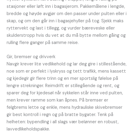
stasjoner eller løft inn i bagasjerom. Pakkemålene i lengde,
bredde og høyde avgjør om den passer under pulten eller i
skap, og om den går inn i bagasjehyller på tog. Sjekk maks
ryttervekt og last i tillegg, og vurder bæreveske eller
skulderstropp hvis du vet at du må bytte mellom gåing og
rulling flere ganger på samme reise.
Gir, bremser og drivverk
Navgir krever lite vedlikehold og lar deg gire i stillestående,
noe som er perfekt i lyskryss og tett trafikk, mens kassett
og kjedegir gir flere trinn og en mer sportslig følelse på
lengre strekninger. Reimdrift er stillegående og rent, og
sparer deg for kjedesøl når sykkelen står inne ved pulten,
men krever ramme som kan åpnes. På bremser er
felgbrems lette og enkle, mens hydrauliske skivebremser
gir best kontroll i regn og på bratte bygater. Tenk på
helheten: bypendling i all slags vær belønner en robust,
lavvedlikeholdspakke.