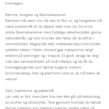
hverdagen.
Ramme, hengsler og låsemekanismer
Rammen må være stiv når den er låst ut, og hengslene må
være presise slik at du slipper slark over tid. Se etter
solide låsemekanismer med tydelige sikkerhetsklikk, gjerne
sekundærlås, og test hvordan den føles når du løfter i
rammeleddet. Magnetlås eller mekaniske klips som holder
sykkelen lukket i foldet tilstand gjør transporten langt
enklere på perronger og i trapper. Et godt design lar deg
rulle den sammenfoldet på små trillehjul, og da får du
hverdagslogistikk som faktisk fungerer mellom
kontorlandskap, heis og plattform uten at du må bære all
vekten.
Vekt, bæreevne og pakkemål
Lav vekt er fint, men bare hvis den ikke går på bekostning
av stivhet og slitestyrke. Tenk gjennom hvordan du faktisk
flytter sykkelen: kort bæring i trapper, lengre rulling på