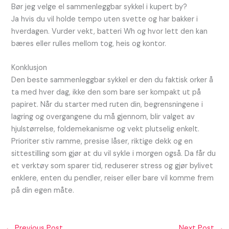
Bør jeg velge el sammenleggbar sykkel i kupert by?
Ja hvis du vil holde tempo uten svette og har bakker i
hverdagen. Vurder vekt, batteri Wh og hvor lett den kan
bæres eller rulles mellom tog, heis og kontor.
Konklusjon
Den beste sammenleggbar sykkel er den du faktisk orker å
ta med hver dag, ikke den som bare ser kompakt ut på
papiret. Når du starter med ruten din, begrensningene i
lagring og overgangene du må gjennom, blir valget av
hjulstørrelse, foldemekanisme og vekt plutselig enkelt.
Prioriter stiv ramme, presise låser, riktige dekk og en
sittestilling som gjør at du vil sykle i morgen også. Da får du
et verktøy som sparer tid, reduserer stress og gjør bylivet
enklere, enten du pendler, reiser eller bare vil komme frem
på din egen måte.
←
Previous Post
Next Post
→