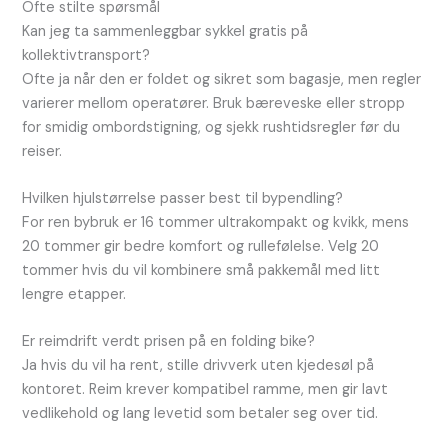
Ofte stilte spørsmål
Kan jeg ta sammenleggbar sykkel gratis på
kollektivtransport?
Ofte ja når den er foldet og sikret som bagasje, men regler
varierer mellom operatører. Bruk bæreveske eller stropp
for smidig ombordstigning, og sjekk rushtidsregler før du
reiser.
Hvilken hjulstørrelse passer best til bypendling?
For ren bybruk er 16 tommer ultrakompakt og kvikk, mens
20 tommer gir bedre komfort og rullefølelse. Velg 20
tommer hvis du vil kombinere små pakkemål med litt
lengre etapper.
Er reimdrift verdt prisen på en folding bike?
Ja hvis du vil ha rent, stille drivverk uten kjedesøl på
kontoret. Reim krever kompatibel ramme, men gir lavt
vedlikehold og lang levetid som betaler seg over tid.