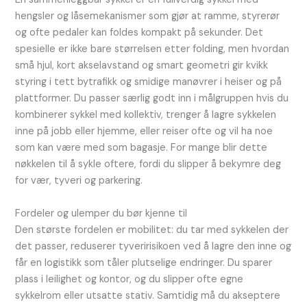
hengsler og låsemekanismer som gjør at ramme, styrerør
og ofte pedaler kan foldes kompakt på sekunder. Det
spesielle er ikke bare størrelsen etter folding, men hvordan
små hjul, kort akselavstand og smart geometri gir kvikk
styring i tett bytrafikk og smidige manøvrer i heiser og på
plattformer. Du passer særlig godt inn i målgruppen hvis du
kombinerer sykkel med kollektiv, trenger å lagre sykkelen
inne på jobb eller hjemme, eller reiser ofte og vil ha noe
som kan være med som bagasje. For mange blir dette
nøkkelen til å sykle oftere, fordi du slipper å bekymre deg
for vær, tyveri og parkering.
Fordeler og ulemper du bør kjenne til
Den største fordelen er mobilitet: du tar med sykkelen der
det passer, reduserer tyveririsikoen ved å lagre den inne og
får en logistikk som tåler plutselige endringer. Du sparer
plass i leilighet og kontor, og du slipper ofte egne
sykkelrom eller utsatte stativ. Samtidig må du akseptere