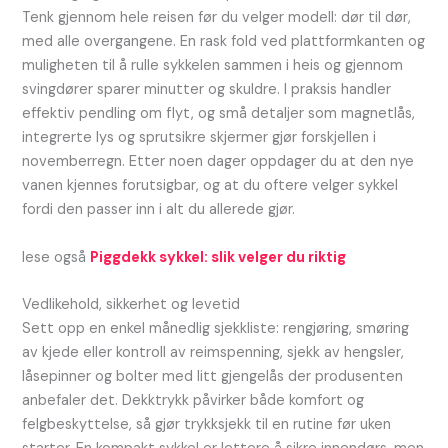
Tenk gjennom hele reisen før du velger modell: dør til dør,
med alle overgangene. En rask fold ved plattformkanten og
muligheten til å rulle sykkelen sammen i heis og gjennom
svingdører sparer minutter og skuldre. I praksis handler
effektiv pendling om flyt, og små detaljer som magnetlås,
integrerte lys og sprutsikre skjermer gjør forskjellen i
novemberregn. Etter noen dager oppdager du at den nye
vanen kjennes forutsigbar, og at du oftere velger sykkel
fordi den passer inn i alt du allerede gjør.
lese også
Piggdekk sykkel: slik velger du riktig
Vedlikehold, sikkerhet og levetid
Sett opp en enkel månedlig sjekkliste: rengjøring, smøring
av kjede eller kontroll av reimspenning, sjekk av hengsler,
låsepinner og bolter med litt gjengelås der produsenten
anbefaler det. Dekktrykk påvirker både komfort og
felgbeskyttelse, så gjør trykksjekk til en rutine før uken