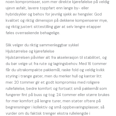
noen kompromisser, som mer direkte kjørefølelse på veldig
ujevn asfalt, lavere toppfart enn lange by- eller
hybridsykler og behov for jevnlig sjekk av hengsler. God
kvalitet og riktig dimensjon på dekkene kompenserer mye,
og riktig justert sittestilling gjør at selv lengre etapper
føles overraskende behagelige.
Slik velger du riktig sammenleggbar sykkel
Hjulstørrelse og kjørefølelse
Hjulstørrelsen påvirker alt fra akselerasjon til stabilitet, og
du bør velge ut fra rute og lagringsbehov. Med 16 tommer
får du ultrakompakte pakkemål, raske fold og veldig kvikk
styring i trange gater, men du merker hull og kanter litt
mer. 20 tommer gir et godt kompromiss med roligere
rullefølelse, bedre komfort og fortsatt små pakkemål som
fungerer fint på buss og tog. 24 tommer eller større brukes
for mer komfort på lengre turer, men støter oftere på
begrensninger i kollektiv og små oppbevaringsplasser, så
vurder om du faktisk trenger ekstra rullelengde i