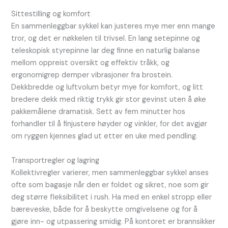
Sittestilling og komfort
En sammenleggbar sykkel kan justeres mye mer enn mange
tror, og det er nøkkelen til trivsel. En lang setepinne og
teleskopisk styrepinne lar deg finne en naturlig balanse
mellom oppreist oversikt og effektiv tråkk, og
ergonomigrep demper vibrasjoner fra brostein.
Dekkbredde og luftvolum betyr mye for komfort, og litt
bredere dekk med riktig trykk gir stor gevinst uten å øke
pakkemålene dramatisk. Sett av fem minutter hos
forhandler til å finjustere høyder og vinkler, for det avgjør
om ryggen kjennes glad ut etter en uke med pendling.
Transportregler og lagring
Kollektivregler varierer, men sammenleggbar sykkel anses
ofte som bagasje når den er foldet og sikret, noe som gir
deg større fleksibilitet i rush. Ha med en enkel stropp eller
bæreveske, både for å beskytte omgivelsene og for å
gjøre inn- og utpassering smidig. På kontoret er brannsikker