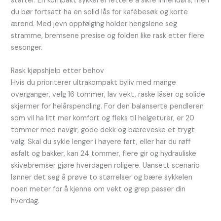
starter. En kompakt sykkel er lettere å sikre innendørs, men
du bør fortsatt ha en solid lås for kafébesøk og korte
ærend. Med jevn oppfølging holder hengslene seg
stramme, bremsene presise og folden like rask etter flere
sesonger.
Rask kjøpshjelp etter behov
Hvis du prioriterer ultrakompakt byliv med mange
overganger, velg 16 tommer, lav vekt, raske låser og solide
skjermer for helårspendling. For den balanserte pendleren
som vil ha litt mer komfort og fleks til helgeturer, er 20
tommer med navgir, gode dekk og bæreveske et trygt
valg. Skal du syk­le lenger i høyere fart, eller har du røff
asfalt og bakker, kan 24 tommer, flere gir og hydrauliske
skivebremser gjøre hverdagen roligere. Uansett scenario
lønner det seg å prøve to størrelser og bære sykkelen
noen meter for å kjenne om vekt og grep passer din
hverdag.